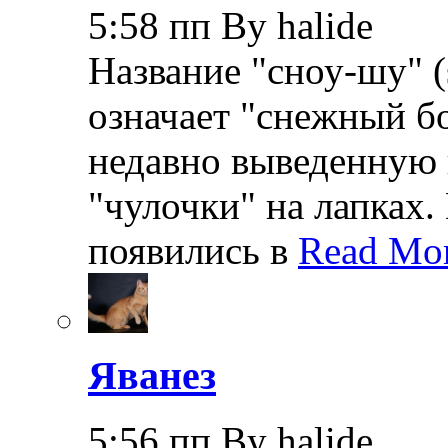
5:58 пп By halide
Название "сноу-шу" (
означает "снежный бо
недавно выведенную 
"чулочки" на лапках.
появились в
Read Mor
Яванез
5:56 пп By halide