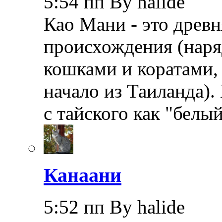
5:54 пп By halide
Као Мани - это древн
происхождения (наря
кошками и коратами, 
начало из Таиланда).
с тайского как "бел
Канаани
5:52 пп By halide