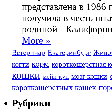
представлена в 1986 
получила в честь шта
родиной - Калифорни
More »
Ветеринар
Екатеринбург
Живо
корм
когти
короткошерстная 
кошки
мозг кошки
мейн-кун
короткошерстных кошек
пор
Рубрики