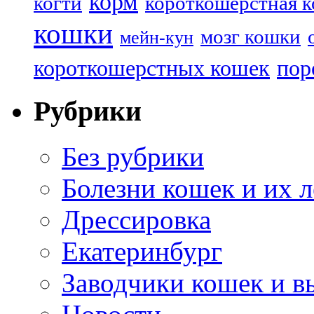
корм
когти
короткошерстная 
кошки
мозг кошки
мейн-кун
короткошерстных кошек
пор
Рубрики
Без рубрики
Болезни кошек и их 
Дрессировка
Екатеринбург
Заводчики кошек и в