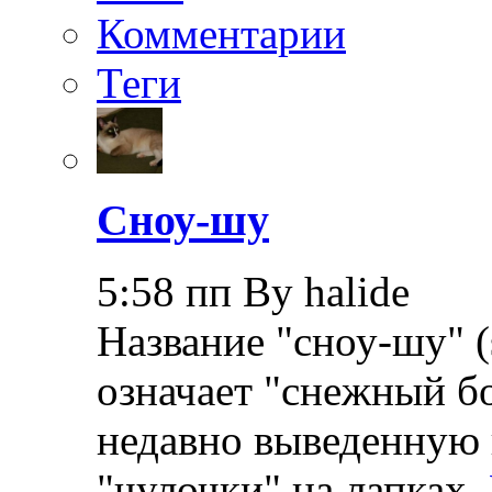
Комментарии
Теги
Сноу-шу
5:58 пп By halide
Название "сноу-шу" (
означает "снежный бо
недавно выведенную 
"чулочки" на лапках.