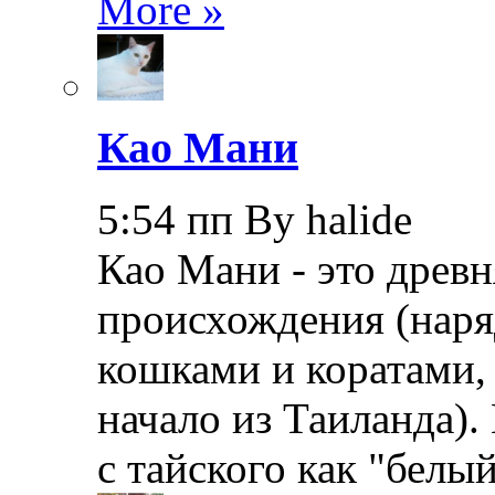
More »
Као Мани
5:54 пп By halide
Као Мани - это древн
происхождения (наря
кошками и коратами, 
начало из Таиланда).
с тайского как "бел