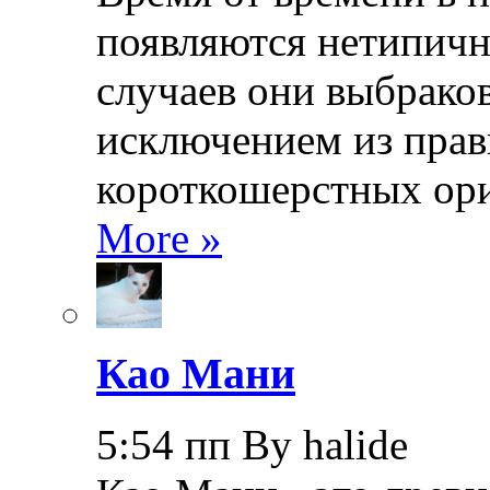
появляются нетипичн
случаев они выбраков
исключением из прав
короткошерстных ори
More »
Као Мани
5:54 пп By halide