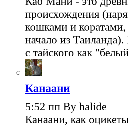
Као Мани - это древн
происхождения (наря
кошками и коратами, 
начало из Таиланда).
с тайского как "бел
Канаани
5:52 пп By halide
Канаани, как оцикеты