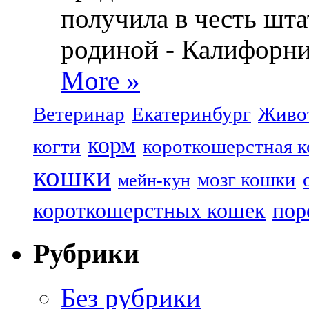
получила в честь шта
родиной - Калифорни
More »
Ветеринар
Екатеринбург
Живо
корм
когти
короткошерстная 
кошки
мозг кошки
мейн-кун
короткошерстных кошек
пор
Рубрики
Без рубрики