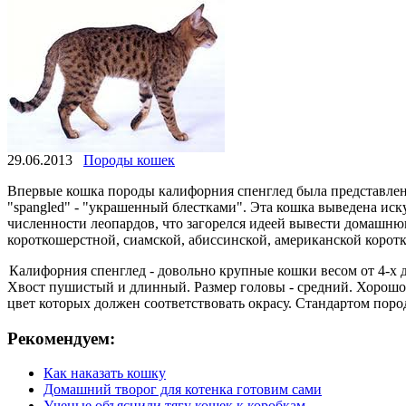
29.06.2013
Породы кошек
Впервые кошка породы калифорния спенглед была представлена 
"spangled" - "украшенный блестками". Эта кошка выведена ис
численности леопардов, что загорелся идеей вывести домашню
короткошерстной, сиамской, абиссинской, американской коро
Калифорния спенглед - довольно крупные кошки весом от 4-х 
Хвост пушистый и длинный. Размер головы - средний. Хорошо
цвет которых должен соответствовать окрасу. Стандартом пород
Рекомендуем:
Как наказать кошку
Домашний творог для котенка готовим сами
Ученые объяснили тягу кошек к коробкам