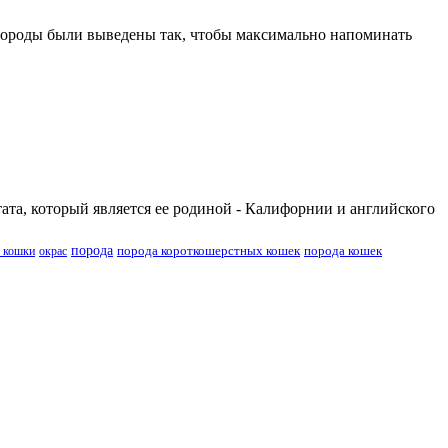
 породы были выведены так, чтобы максимально напоминать
ата, который является ее родиной - Калифорнии и английского
порода
порода короткошерстных кошек
порода кошек
 кошки
окрас