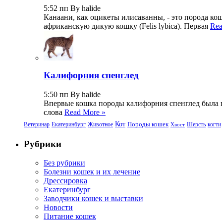
5:52 пп By halide
Канаани, как оцикеты илисаванны, - это порода к
африканскую дикую кошку (Felis lybica). Первая
Rea
Калифорния спенглед
5:50 пп By halide
Впервые кошка породы калифорния спенглед была пр
слова
Read More »
Кот
Породы кошек
Ветеринар
Екатеринбург
Животное
Шерсть
когти
Хвост
Рубрики
Без рубрики
Болезни кошек и их лечение
Дрессировка
Екатеринбург
Заводчики кошек и выставки
Новости
Питание кошек