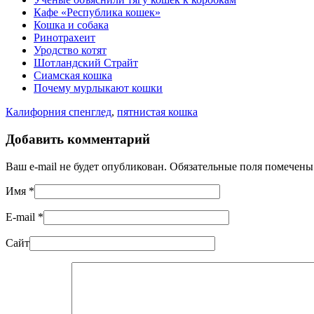
Кафе «Республика кошек»
Кошка и собака
Ринотрахеит
Уродство котят
Шотландский Страйт
Сиамская кошка
Почему мурлыкают кошки
Калифорния спенглед
,
пятнистая кошка
Добавить комментарий
Ваш e-mail не будет опубликован. Обязательные поля помечен
Имя
*
E-mail
*
Сайт