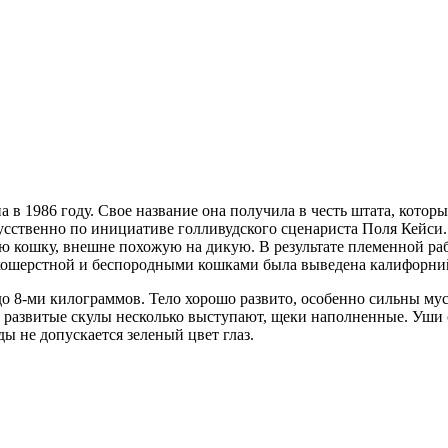
в 1986 году. Свое название она получила в честь штата, которы
кусственно по инициативе голливудского сценариста Поля Кейс
ю кошку, внешне похожую на дикую. В результате племенной ра
ткошерстной и беспородными кошками была выведена калифорний
до 8-ми килограммов. Тело хорошо развито, особенно сильны му
 развитые скулы несколько выступают, щеки наполненные. Уши 
ы не допускается зеленый цвет глаз.