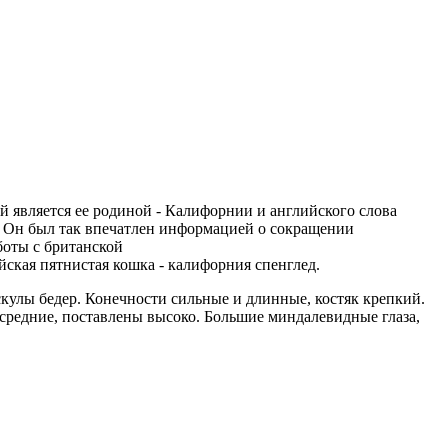
й является ее родиной - Калифорнии и английского слова
и. Он был так впечатлен информацией о сокращении
боты с британской
ская пятнистая кошка - калифорния спенглед.
скулы бедер. Конечности сильные и длинные, костяк крепкий.
средние, поставлены высоко. Большие миндалевидные глаза,