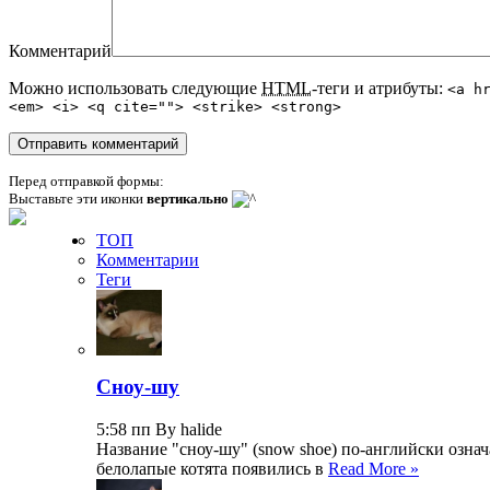
Комментарий
Можно использовать следующие
HTML
-теги и атрибуты:
<a h
<em> <i> <q cite=""> <strike> <strong>
Перед отправкой формы:
Выставьте эти иконки
вертикально
ТОП
Комментарии
Теги
Сноу-шу
5:58 пп By halide
Название "сноу-шу" (snow shoe) по-английски озна
белолапые котята появились в
Read More »