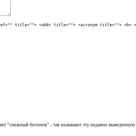
ref="" title=""> <abbr title=""> <acronym title=""> <b> 
чает "снежный ботинок" - так называют эту недавно выведенную