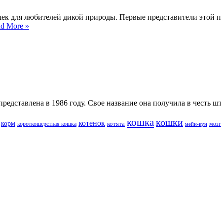
ошек для любителей дикой природы. Первые представители этой
d More »
едставлена в 1986 году. Свое название она получила в честь шт
кошка
кошки
котенок
корм
котята
короткошерстная кошка
мозг
мейн-кун