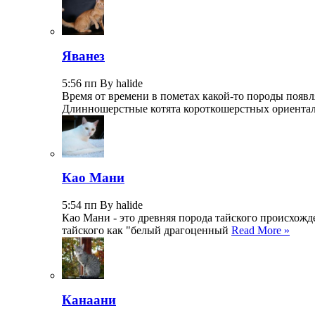
Яванез
5:56 пп By halide
Время от времени в пометах какой-то породы появл
Длинношерстные котята короткошерстных ориентал
Као Мани
5:54 пп By halide
Као Мани - это древняя порода тайского происхожд
тайского как "белый драгоценный
Read More »
Канаани