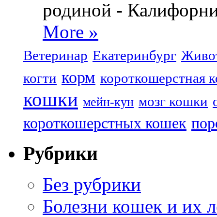
родиной - Калифорни
More »
Ветеринар
Екатеринбург
Живо
корм
когти
короткошерстная 
кошки
мозг кошки
мейн-кун
короткошерстных кошек
пор
Рубрики
Без рубрики
Болезни кошек и их 