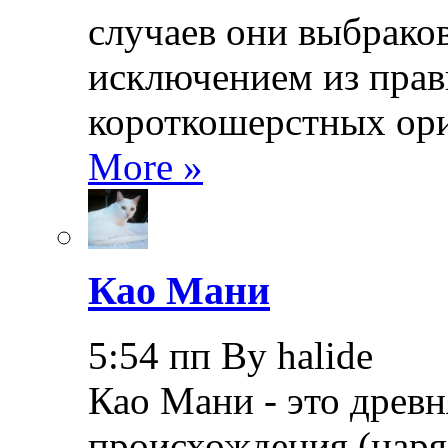
случаев они выбраков
исключением из прав
короткошерстных ори
More »
Као Мани
5:54 пп By halide
Као Мани - это древн
происхождения (наря