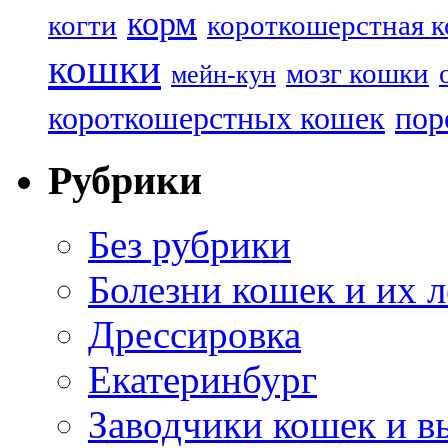
корм
когти
короткошерстная 
кошки
мозг кошки
мейн-кун
короткошерстных кошек
пор
Рубрики
Без рубрики
Болезни кошек и их 
Дрессировка
Екатеринбург
Заводчики кошек и в