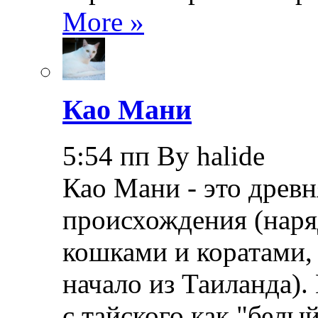
More »
Као Мани
5:54 пп By halide
Као Мани - это древн
происхождения (наря
кошками и коратами, 
начало из Таиланда).
с тайского как "бел