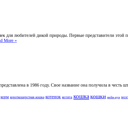
ошек для любителей дикой природы. Первые представители этой
d More »
едставлена в 1986 году. Свое название она получила в честь шт
кошка
кошки
котенок
корм
котята
короткошерстная кошка
мозг
мейн-кун