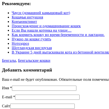
Рекомендуем:
Чауси (домашний камышовый кот)
Кошачья интуиция
Конъюнктивит
Происхождение и одомашнивание кошек
Если Вы нашли котенка на улице…
Как кормить кошку во время беременности и лактации.
Нужно ли кошке гулять
Нотоэдроз
Шотландская вислоухая
В Украине 5 дней вытаскивали кота из бетонной вентиля
Бенгалы
,
Бенгальские кошки
Добавить комментарий
Ваш e-mail не будет опубликован. Обязательные поля помечен
Имя
*
E-mail
*
Сайт