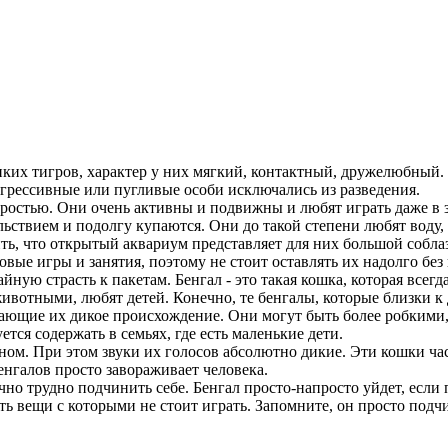
ких тигров, характер у них мягкий, контактный, дружелюбный.
грессивные или пугливые особи исключались из разведения.
стью. Они очень активны и подвижны и любят играть даже в зр
ствием и подолгу купаются. Они до такой степени любят воду, 
ить, что открытый аквариум представляет для них большой собла
вые игры и занятия, поэтому не стоит оставлять их надолго бе
йную страсть к пакетам. Бенгал - это такая кошка, которая всегда
вотными, любят детей. Конечно, те бенгалы, которые близки к
жающие их дикое происхождение. Они могут быть более робкими
я содержать в семьях, где есть маленькие дети.
ном. При этом звуки их голосов абсолютно дикие. Эти кошки час
нгалов просто завораживает человека.
но трудно подчинить себе. Бенгал просто-напросто уйдет, если 
рать вещи с которыми не стоит играть. Запомните, он просто по