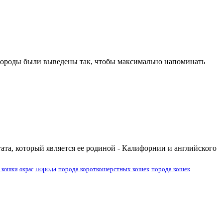
 породы были выведены так, чтобы максимально напоминать
ата, который является ее родиной - Калифорнии и английского
порода
порода короткошерстных кошек
порода кошек
 кошки
окрас