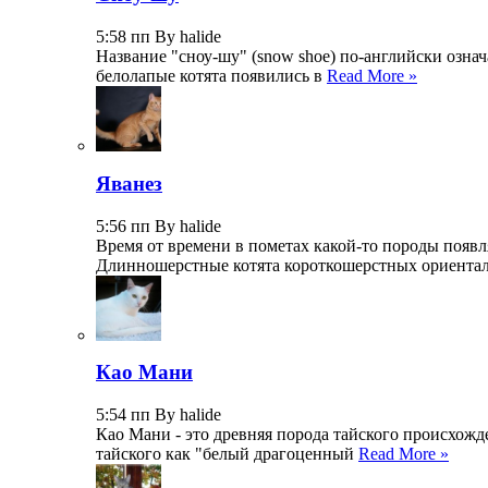
5:58 пп By halide
Название "сноу-шу" (snow shoe) по-английски озна
белолапые котята появились в
Read More »
Яванез
5:56 пп By halide
Время от времени в пометах какой-то породы появл
Длинношерстные котята короткошерстных ориентал
Као Мани
5:54 пп By halide
Као Мани - это древняя порода тайского происхожд
тайского как "белый драгоценный
Read More »