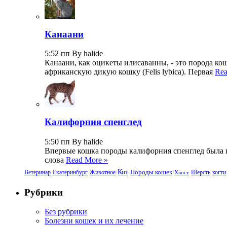
Канаани
5:52 пп By halide
Канаани, как оцикеты илисаванны, - это порода к
африканскую дикую кошку (Felis lybica). Первая
Rea
Калифорния спенглед
5:50 пп By halide
Впервые кошка породы калифорния спенглед была пр
слова
Read More »
Кот
Породы кошек
Ветеринар
Екатеринбург
Животное
Шерсть
когти
Хвост
Рубрики
Без рубрики
Болезни кошек и их лечение