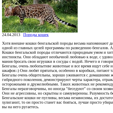
24.04.2013
Породы кошек
Хотя внешне кошки бенгальской породы весьма напоминают ди
одной из главных целей программы по разведению бенгалов. А
Кошки бенгальской породы отличаются природным умом и хитро
инстинкты. Они обладают необычной любовью к воде, с удоволь
мания бросать свои игрушки в сосуды с водой. Нечего и говор
Бенгалы, очень любопытнве животные и все время ищут себе но
шкафов:-) Они любят прятаться, особенно в коробках, питают та
Бенгалы очень общительны, хорошо уживаются с домашними жи
гибридного поколения, демонстрируют черты характера, отра
осторожными и дружелюбными. Таких животных не рекомендуетс
Бенгалы неразговорчивы, но иногда "беседуют" со своим хозяи
Они не агрессивны, но скрытны и самоуверенны. Разумность бе
Бенгальские кошки не пугливы, весьма независимы, их достаточ
хулиганит, то он просто станет вас бояться, лучше просто уби
вы на него ругаетесь.