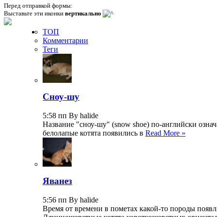
Перед отправкой формы:
Выставьте эти иконки
вертикально
ТОП
Комментарии
Теги
Сноу-шу
5:58 пп By halide
Название "сноу-шу" (snow shoe) по-английски озна
белолапые котята появились в
Read More »
Яванез
5:56 пп By halide
Время от времени в пометах какой-то породы появл