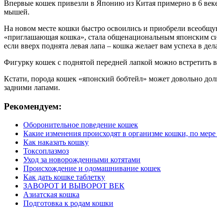
Впервые кошек привезли в Японию из Китая примерно в 6 веке.
мышей.
На новом месте кошки быстро освоились и приобрели всеобщую
«приглашающая кошка», стала общенациональным японским сим
если вверх поднята левая лапа – кошка желает вам успеха в дел
Фигурку кошек с поднятой передней лапкой можно встретить 
Кстати, порода кошек «японский бобтейл» может довольно долг
задними лапами.
Рекомендуем:
Оборонительное поведение кошек
Какие изменения происходят в организме кошки, по мере
Как наказать кошку
Токсоплазмоз
Уход за новорожденными котятами
Происхождение и одомашнивание кошек
Как дать кошке таблетку
ЗАВОРОТ И ВЫВОРОТ ВЕК
Азиатская кошка
Подготовка к родам кошки