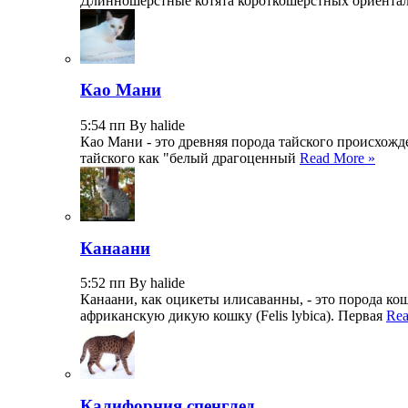
Длинношерстные котята короткошерстных ориентал
Као Мани
5:54 пп By halide
Као Мани - это древняя порода тайского происхожд
тайского как "белый драгоценный
Read More »
Канаани
5:52 пп By halide
Канаани, как оцикеты илисаванны, - это порода к
африканскую дикую кошку (Felis lybica). Первая
Rea
Калифорния спенглед