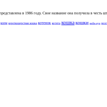
едставлена в 1986 году. Свое название она получила в честь шт
кошка
кошки
котенок
корм
котята
короткошерстная кошка
мозг
мейн-кун