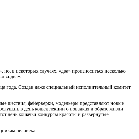
 но, в некоторых случаях, «два» произноситься несколько
-два-два».
яца года. Создан даже специальный исполнительный комитет
нные шествия, фейерверки, модельеры представляют новые
слушать в день кошек лекции о повадках и образе жизни
от день кошачьи конкурсы красоты и развернутые
щникам человека.