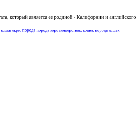
ата, который является ее родиной - Калифорнии и английского
порода
порода короткошерстных кошек
порода кошек
 кошки
окрас