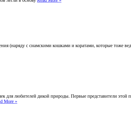
ов легли в основу
Read More »
ения (наряду с сиамскими кошками и коратами, которые тоже вед
ошек для любителей дикой природы. Первые представители этой
d More »