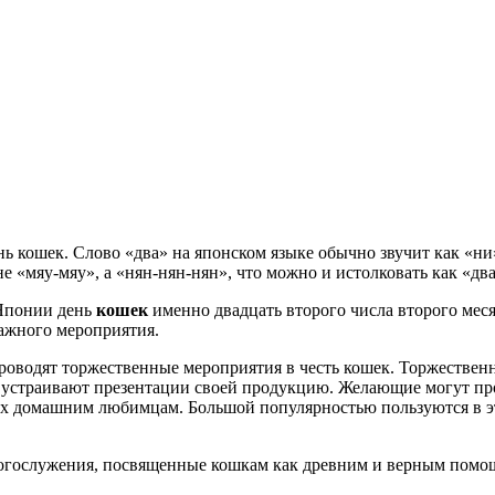
 кошек. Слово «два» на японском языке обычно звучит как «ни»,
е «мяу-мяу», а «нян-нян-нян», что можно и истолковать как «два
 Японии день
кошек
именно двадцать второго числа второго мес
ажного мероприятия.
 проводят торжественные мероприятия в честь кошек. Торжестве
 устраивают презентации своей продукцию. Желающие могут про
ых домашним любимцам. Большой популярностью пользуются в эт
богослужения, посвященные кошкам как древним и верным помо