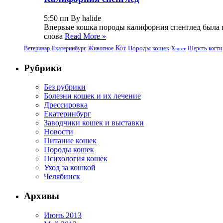
5:50 пп By halide
Впервые кошка породы калифорния спенглед была пр
слова
Read More »
Кот
Породы кошек
Ветеринар
Екатеринбург
Животное
Шерсть
когти
Хвост
Рубрики
Без рубрики
Болезни кошек и их лечение
Дрессировка
Екатеринбург
Заводчики кошек и выставки
Новости
Питание кошек
Породы кошек
Психология кошек
Уход за кошкой
Челябинск
Архивы
Июнь 2013