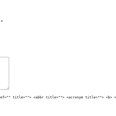
ы
*
ref="" title=""> <abbr title=""> <acronym title=""> <b> 