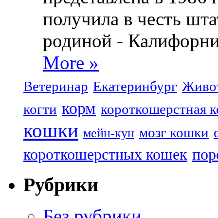
получила в честь шта
родиной - Калифорни
More »
Ветеринар
Екатеринбург
Живо
корм
когти
короткошерстная 
кошки
мозг кошки
мейн-кун
короткошерстных кошек
пор
Рубрики
Без рубрики