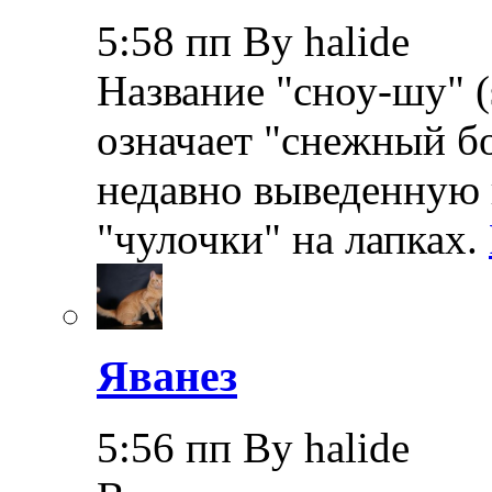
5:58 пп By halide
Название "сноу-шу" (
означает "снежный бо
недавно выведенную 
"чулочки" на лапках.
Яванез
5:56 пп By halide